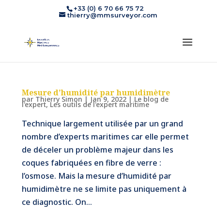
+33 (0) 6 70 66 75 72
thierry@mmsurveyor.com
Mesure d’humidité par humidimètre
par
Thierry Simon
|
Jan 9, 2022
|
Le blog de
l'expert
,
Les outils de l'expert maritime
Technique largement utilisée par un grand
nombre d’experts maritimes car elle permet
de déceler un problème majeur dans les
coques fabriquées en fibre de verre :
l’osmose. Mais la mesure d’humidité par
humidimètre ne se limite pas uniquement à
ce diagnostic. On...