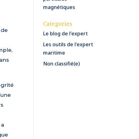
magnétiques
Categories
 de
Le blog de l'expert
Les outils de l'expert
mple,
maritime
dans
Non classifié(e)
grité
’une
rs
 a
que