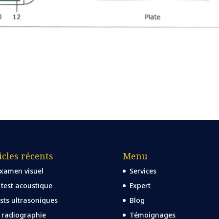
icles récents
Menu
examen visuel
Services
 test acoustique
Expert
sts ultrasoniques
Blog
 radiographie
Témoignages