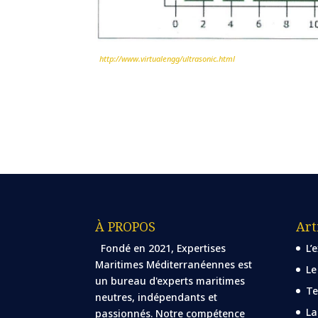
http://www.virtualengg/ultrasonic.html
À PROPOS
Art
Fondé en 2021, Expertises
L’
Maritimes Méditerranéennes est
Le
un bureau d'experts maritimes
Te
neutres, indépendants et
La
passionnés. Notre compétence