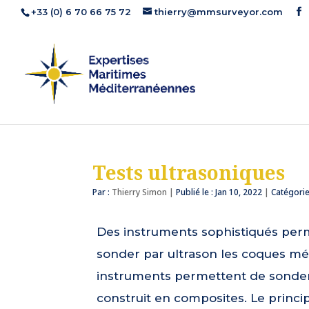
+33 (0) 6 70 66 75 72
thierry@mmsurveyor.com
Tests ultrasoniques
Par :
Thierry Simon
|
Publié le : Jan 10, 2022
|
Catégorie
Des instruments sophistiqués perme
sonder par ultrason les coques mét
instruments permettent de sonder 
construit en composites. Le princi