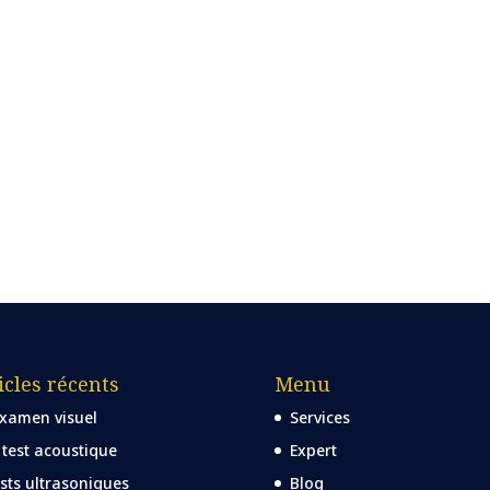
icles récents
Menu
examen visuel
Services
 test acoustique
Expert
sts ultrasoniques
Blog