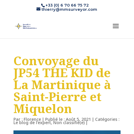
+33 (0) 6 70 66 75 72
thierry@mmsurveyor.com
Convoyage du
JP54 THE KID de
La Martinique à
Saint-Pierre et
Miquelon
Par :
Florence
|
Publié le : Août 5, 2021
|
Catégories :
Le blog de l'expert
,
Non classifié(e)
|