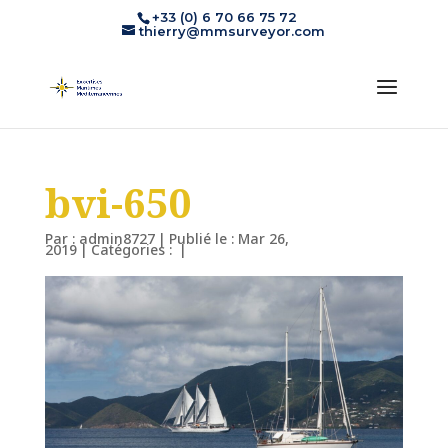
+33 (0) 6 70 66 75 72
thierry@mmsurveyor.com
bvi-650
Par :
admin8727
|
Publié le : Mar 26,
2019
|
Catégories :
|