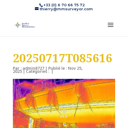
+33 (0) 6 70 66 75 72
thierry@mmsurveyor.com
20250717T085616
Par :
admin8727
|
Publié le : Nov 25,
2025
|
Catégories :
|